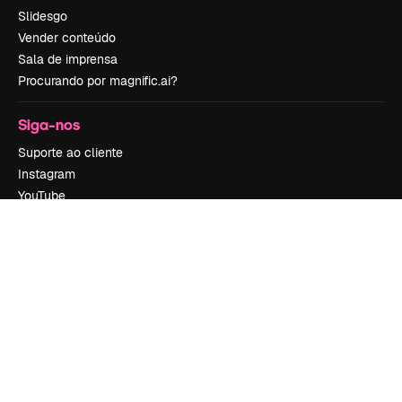
Slidesgo
Vender conteúdo
Sala de imprensa
Procurando por magnific.ai?
Siga-nos
Suporte ao cliente
Instagram
YouTube
LinkedIn
TikTok
Discord
X
Reddit
Copyright © 2010-
2026
Freepik Company S.L.U.
Todos os direitos
reservados
.