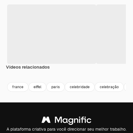
Vídeos relacionados
Premium
Premium
Premium
Premium
france
eiffel
paris
celebridade
celebração
ce
A plataforma criativa para você direcionar seu melhor trabalho.