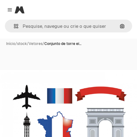
Magnific
Close menu
Pesqui
Início
/
stock
/
Vetores
/
Conjunto de torre ei…