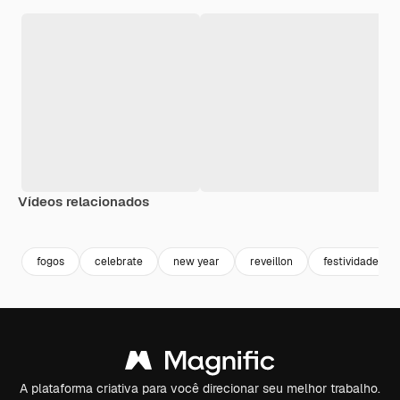
Vídeos relacionados
Premium
Premium
Premium
Premium
fogos
celebrate
new year
reveillon
festividade
A plataforma criativa para você direcionar seu melhor trabalho.