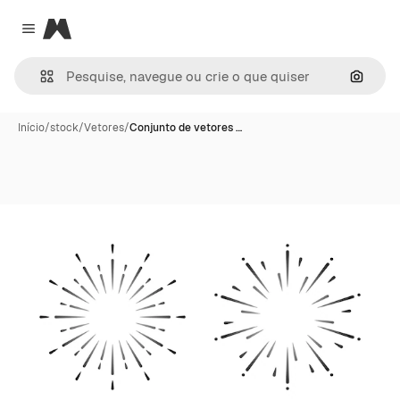
Magnific
Close menu
Pesqui
Início
/
stock
/
Vetores
/
Conjunto de vetores …