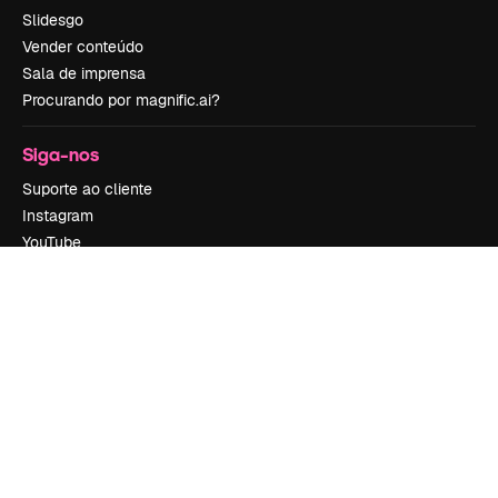
Slidesgo
Vender conteúdo
Sala de imprensa
Procurando por magnific.ai?
Siga-nos
Suporte ao cliente
Instagram
YouTube
LinkedIn
TikTok
Discord
X
Reddit
Copyright © 2010-
2026
Freepik Company S.L.U.
Todos os direitos
reservados
.