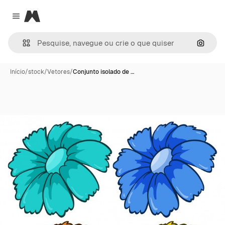
Magnific
Close menu
Pesqui
Início
/
stock
/
Vetores
/
Conjunto isolado de …