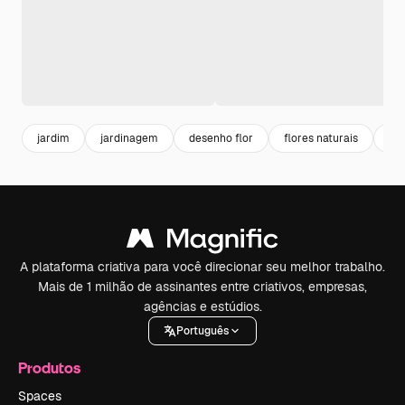
jardim
jardinagem
desenho flor
flores naturais
co
A plataforma criativa para você direcionar seu melhor trabalho.
Mais de 1 milhão de assinantes entre criativos, empresas,
agências e estúdios.
Português
Produtos
Spaces