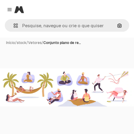
Magnific
Close menu
Pesqui
Início
/
stock
/
Vetores
/
Conjunto plano de re…