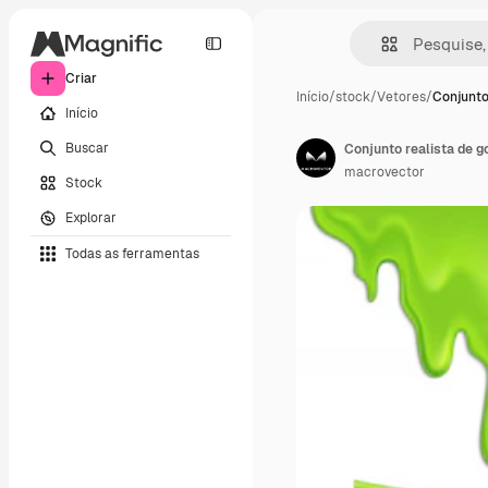
Criar
Início
/
stock
/
Vetores
/
Conjunto
Início
Buscar
Conjunto realista de g
macrovector
Stock
Explorar
Todas as ferramentas