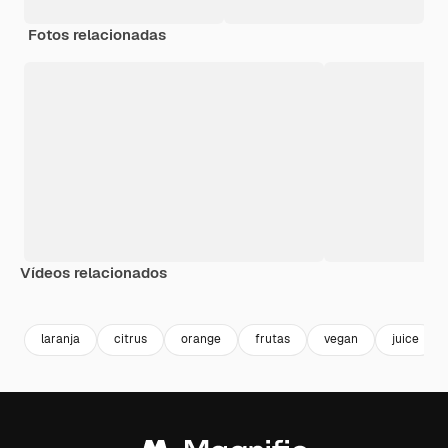
Fotos relacionadas
Vídeos relacionados
Premium
Premium
Premium
Premium
laranja
citrus
orange
frutas
vegan
juice