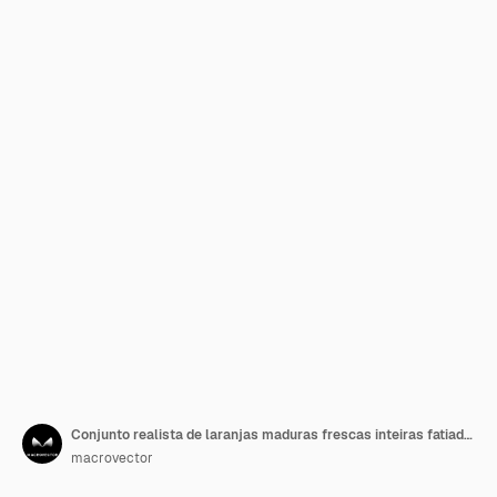
Conjunto realista de laranjas maduras frescas inteiras fatiadas e descascadas com pele isolada em ilustração vetorial de fundo branco
macrovector