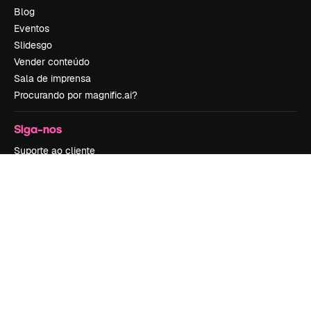
Blog
Eventos
Slidesgo
Vender conteúdo
Sala de imprensa
Procurando por magnific.ai?
Siga-nos
Suporte ao cliente
Instagram
YouTube
LinkedIn
TikTok
Discord
X
Reddit