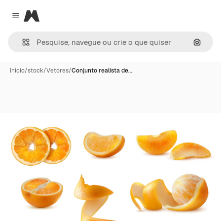
Magnific
Close menu
Pesqui
Início
/
stock
/
Vetores
/
Conjunto realista de…