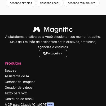
desenho simples
desenho linear
desenho minimalista
ar
A plataforma criativa para você direcionar seu melhor trabalho.
Mais de 1 milhão de assinantes entre criativos, empresas,
agências e estúdios.
Português
Produtos
Spaces
Assistente de IA
Gerador de imagens
Gerador de vídeos
Texto para voz
Conteúdo de stock
MCP para Claude/ChatGPT
New