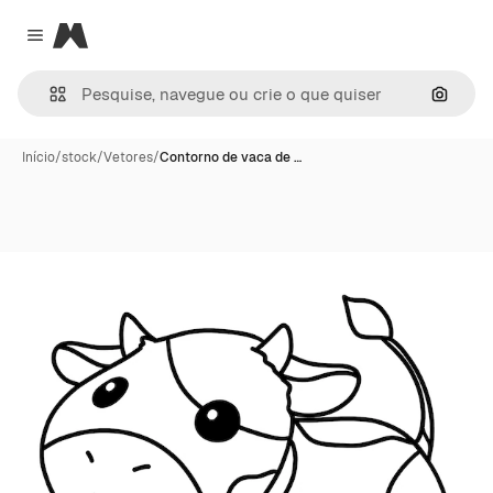
Magnific
Close menu
Pesqui
Início
/
stock
/
Vetores
/
Contorno de vaca de …