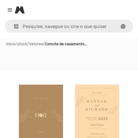
Magnific
Close menu
Pesqui
Início
/
stock
/
Vetores
/
Convite de casamento…