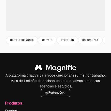
convite elegante
convite
invitation
casamento
pr
A plataforma criativa para você direcionar seu melhor trabalho.
Mais de 1 milhão de assinantes entre criativos, empresas,
agências e estúdios.
Português
Produtos
Spaces