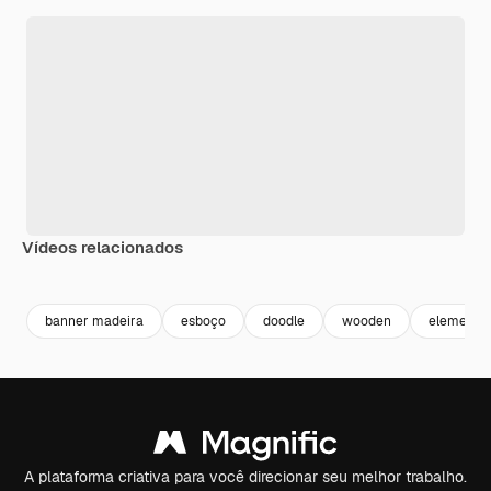
Vídeos relacionados
Premium
Premium
Premium
Premium
banner madeira
esboço
doodle
wooden
elemento
A plataforma criativa para você direcionar seu melhor trabalho.