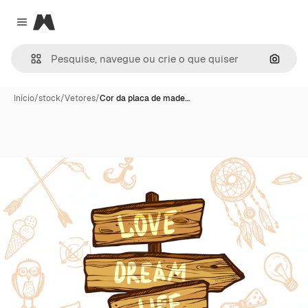
Magnific
Close menu
Pesqui
Início
/
stock
/
Vetores
/
Cor da placa de made…