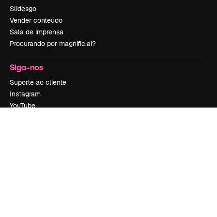
Slidesgo
Vender conteúdo
Sala de imprensa
Procurando por magnific.ai?
Siga-nos
Suporte ao cliente
Instagram
YouTube
LinkedIn
TikTok
Discord
X
Reddit
Copyright © 2010-
2026
Freepik Company S.L.U.
Todos os direitos
reservados
.