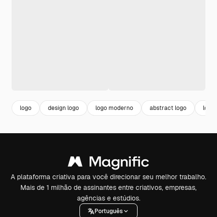
logo
design logo
logo moderno
abstract logo
logo
A plataforma criativa para você direcionar seu melhor trabalho.
Mais de 1 milhão de assinantes entre criativos, empresas,
agências e estúdios.
Português