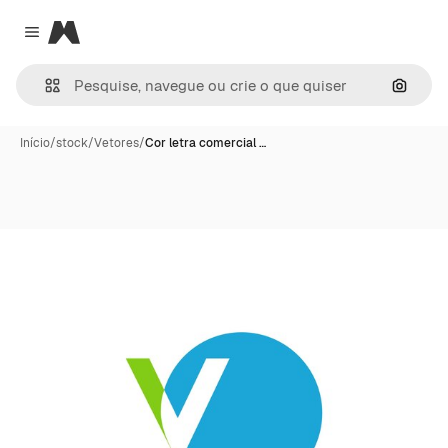
Magnific
Close menu
Pesqui
Início
/
stock
/
Vetores
/
Cor letra comercial …