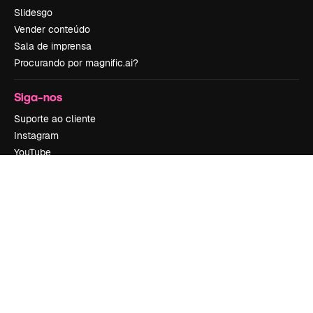
Slidesgo
Vender conteúdo
Sala de imprensa
Procurando por magnific.ai?
Siga-nos
Suporte ao cliente
Instagram
YouTube
LinkedIn
TikTok
Discord
X
Reddit
Copyright © 2010-
2026
Freepik Company S.L.U.
Todos os direitos
reservados
.