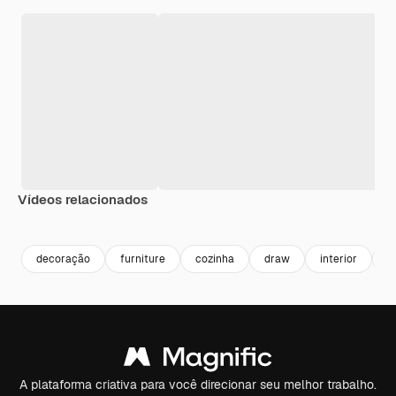
Vídeos relacionados
Premium
Premium
Premium
Premium
decoração
furniture
cozinha
draw
interior
m
A plataforma criativa para você direcionar seu melhor trabalho.