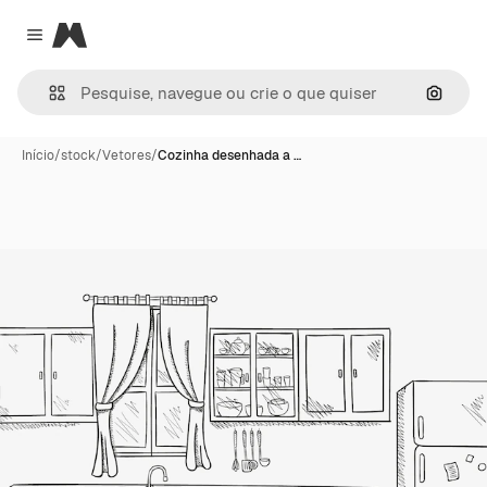
Magnific
Close menu
Pesqui
Início
/
stock
/
Vetores
/
Cozinha desenhada a …