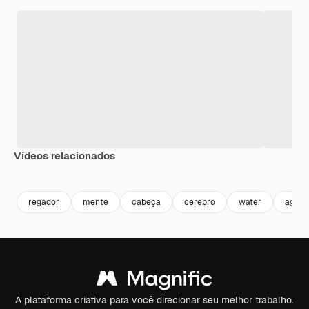
Vídeos relacionados
Premium
Premium
Premium
Premium
regador
mente
cabeça
cerebro
water
agua
A plataforma criativa para você direcionar seu melhor trabalho.