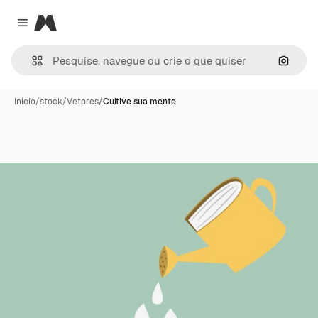
Magnific
Close menu
Pesqui
Início
/
stock
/
Vetores
/
Cultive sua mente