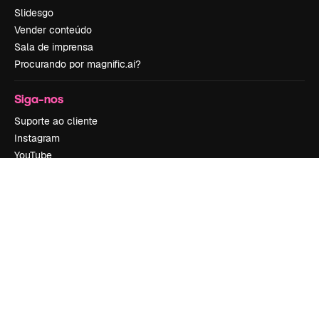
Slidesgo
Vender conteúdo
Sala de imprensa
Procurando por magnific.ai?
Siga-nos
Suporte ao cliente
Instagram
YouTube
LinkedIn
TikTok
Discord
X
Reddit
Copyright © 2010-
2026
Freepik Company S.L.U.
Todos os direitos
reservados
.