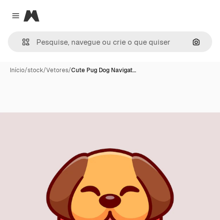
Magnific
Close menu
Pesqui
Início
/
stock
/
Vetores
/
Cute Pug Dog Navigat…