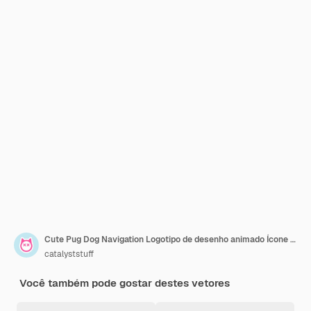
Cute Pug Dog Navigation Logotipo de desenho animado Ícone vetorial Ilustração Ícone de objeto animal Isolado plano
catalyststuff
Você também pode gostar destes vetores