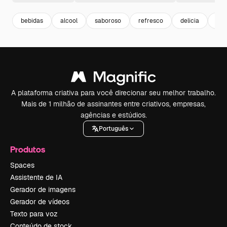
bebidas
alcool
saboroso
refresco
delicia
illu
A plataforma criativa para você direcionar seu melhor trabalho.
Mais de 1 milhão de assinantes entre criativos, empresas,
agências e estúdios.
Português
Produtos
Spaces
Assistente de IA
Gerador de imagens
Gerador de vídeos
Texto para voz
Conteúdo de stock