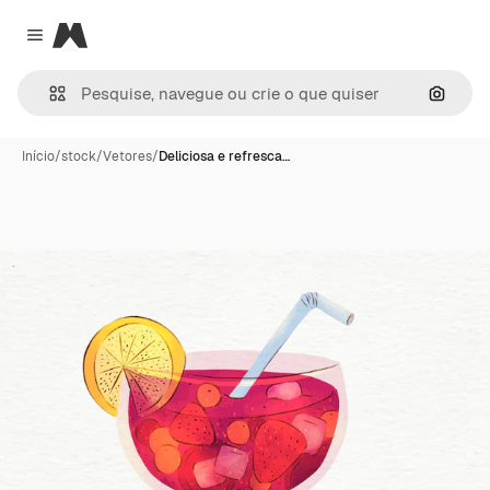
Magnific
Close menu
Pesqui
Início
/
stock
/
Vetores
/
Deliciosa e refresca…