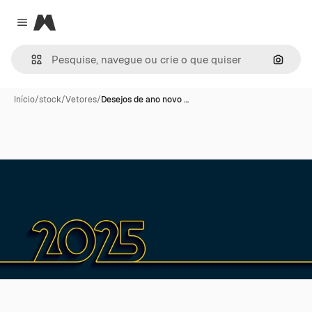
Magnific
Close menu
Pesqui
Início
/
stock
/
Vetores
/
Desejos de ano novo …