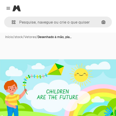
Magnific
Close menu
Pesqui
Início
/
stock
/
Vetores
/
Desenhado à mão, pla…