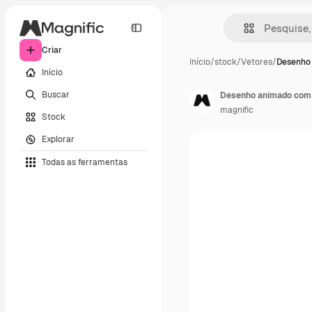
Criar
Início
/
stock
/
Vetores
/
Desenho
Início
Buscar
Desenho animado com f
magnific
Stock
Explorar
Todas as ferramentas