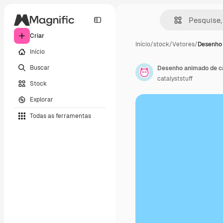
Criar
Início
/
stock
/
Vetores
/
Desenho
Início
Buscar
Desenho animado de c
catalyststuff
Stock
Explorar
Todas as ferramentas