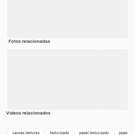
Fotos relacionadas
Vídeos relacionados
Premium
Premium
Premium
Premium
canvas textures
texturizado
papel texturizado
papel tex