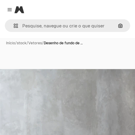
Magnific
Close menu
Pesqui
Início
/
stock
/
Vetores
/
Desenho de fundo de …