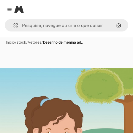
Magnific
Close menu
Pesqui
Início
/
stock
/
Vetores
/
Desenho de menina ad…