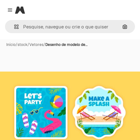
Magnific
Close menu
Pesqui
Início
/
stock
/
Vetores
/
Desenho de modelo de…