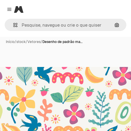
Magnific
Close menu
Pesqui
Início
/
stock
/
Vetores
/
Desenho de padrão ma…