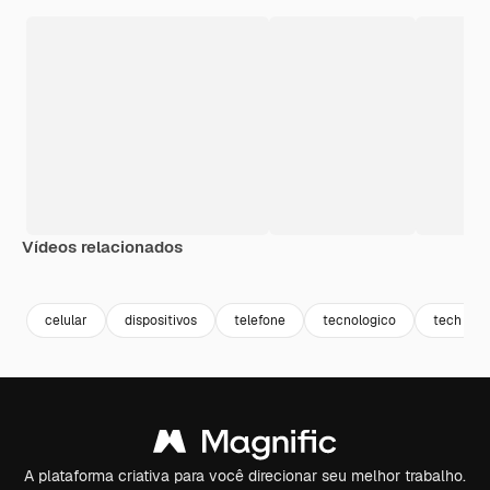
Vídeos relacionados
Premium
Premium
Premium
Premium
Gerado por 
celular
dispositivos
telefone
tecnologico
tech
A plataforma criativa para você direcionar seu melhor trabalho.