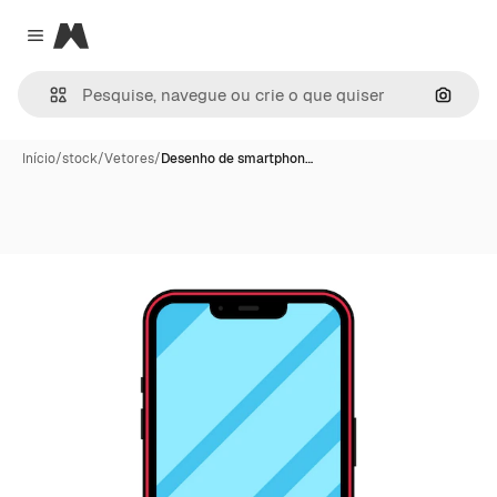
Magnific
Close menu
Pesqui
Início
/
stock
/
Vetores
/
Desenho de smartphon…