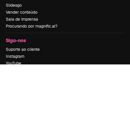
Slidesgo
Vender conteúdo
Sala de imprensa
Procurando por magnific.ai?
Siga-nos
Suporte ao cliente
Instagram
YouTube
LinkedIn
TikTok
Discord
X
Reddit
Copyright © 2010-
2026
Freepik Company S.L.U.
Todos os direitos
reservados
.