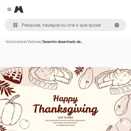
Magnific
Close menu
Pesqui
Início
/
stock
/
Vetores
/
Desenho desenhado de…