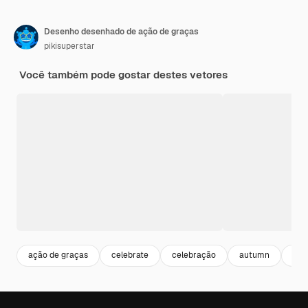
Desenho desenhado de ação de graças
pikisuperstar
Você também pode gostar destes vetores
ação de graças
celebrate
celebração
autumn
out