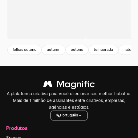
folhas outono
autumn
outono
temporada
naturez
A plataforma criativa para você direcionar seu melhor trabalho.
Mais de 1 milhão de assinantes entre criativos, empresas,
agências e estúdios.
Português
Produtos
Spaces