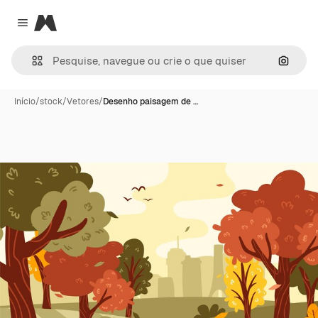
Magnific
Close menu
Pesqui
Início
/
stock
/
Vetores
/
Desenho paisagem de …