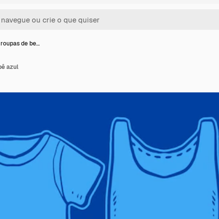
roupas de be…
bê azul