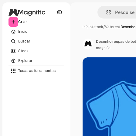
Criar
Início
/
stock
/
Vetores
/
Desenho 
Início
Buscar
Desenho roupas de be
magnific
Stock
Explorar
Todas as ferramentas