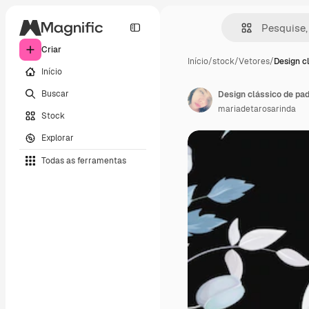
Criar
Início
/
stock
/
Vetores
/
Design c
Início
Buscar
Design clássico de pad
mariadetarosarinda
Stock
Explorar
Todas as ferramentas