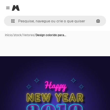
Magnific
Close menu
Pesqui
Início
/
stock
/
Vetores
/
Design colorido para…