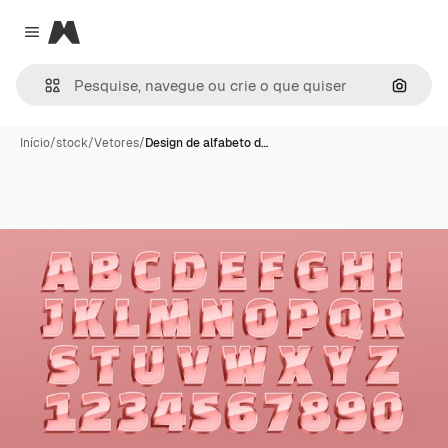
Magnific
Close menu
Pesqui
Início
/
stock
/
Vetores
/
Design de alfabeto d…