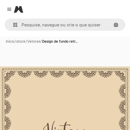
Magnific
Close menu
Pesqui
Início
/
stock
/
Vetores
/
Design de fundo retr…