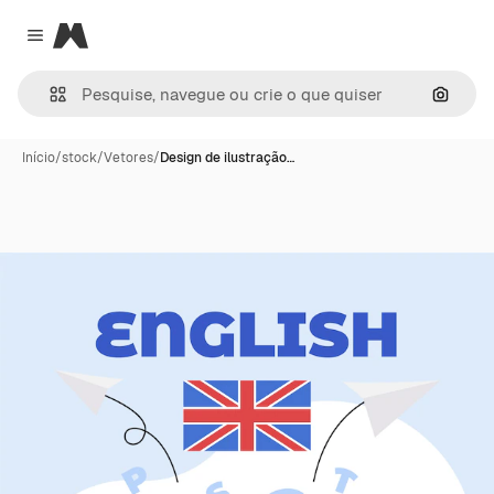
Magnific
Close menu
Pesqui
Início
/
stock
/
Vetores
/
Design de ilustração…