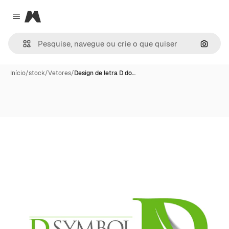
Magnific
Close menu
Pesqui
Início
/
stock
/
Vetores
/
Design de letra D do…