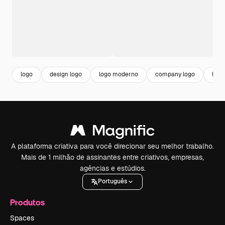
logo
design logo
logo moderno
company logo
logo
A plataforma criativa para você direcionar seu melhor trabalho.
Mais de 1 milhão de assinantes entre criativos, empresas,
agências e estúdios.
Português
Produtos
Spaces