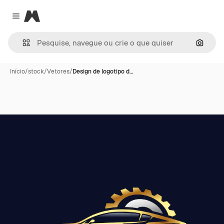
Magnific
Close menu
Pesqui
Início
/
stock
/
Vetores
/
Design de logotipo d…