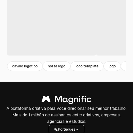
cavalo logotipo
horse logo
logo template
logo
desi
A plataforma criativa para você direcionar seu melhor trabalho.
Mais de 1 milhão de assinantes entre criativos, empresas,
agências e estúdios.
Português