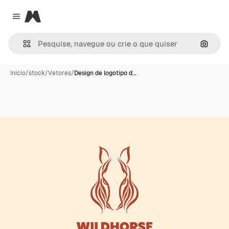
Magnific
Close menu
Pesqui
Início
/
stock
/
Vetores
/
Design de logotipo d…