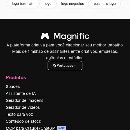
logo template
logo
logo negocios
business logo
lo
A plataforma criativa para você direcionar seu melhor trabalho.
Mais de 1 milhão de assinantes entre criativos, empresas,
agências e estúdios.
Português
Produtos
Spaces
Assistente de IA
Gerador de imagens
Gerador de vídeos
Texto para voz
Conteúdo de stock
MCP para Claude/ChatGPT
New