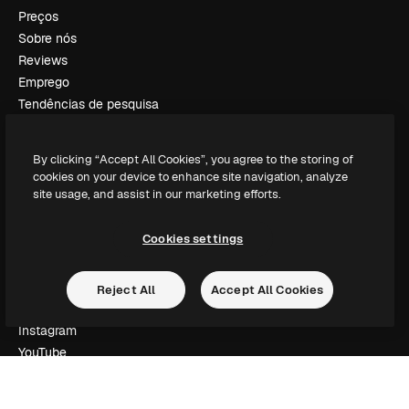
Preços
Sobre nós
Reviews
Emprego
Tendências de pesquisa
Blog
Eventos
By clicking “Accept All Cookies”, you agree to the storing of
Slidesgo
cookies on your device to enhance site navigation, analyze
Vender conteúdo
site usage, and assist in our marketing efforts.
Sala de imprensa
Procurando por magnific.ai?
Cookies settings
Siga-nos
Reject All
Accept All Cookies
Suporte ao cliente
Instagram
YouTube
LinkedIn
TikTok