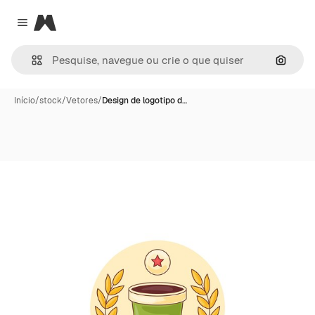
Magnific
Close menu
Pesqui
Início
/
stock
/
Vetores
/
Design de logotipo d…