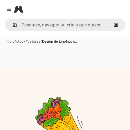
Magnific
Close menu
Pesqui
Início
/
stock
/
Vetores
/
Design de logotipo s…