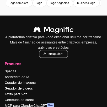
logo template
logo
logo negocios
business logo
lo
A plataforma criativa para você direcionar seu melhor trabalho.
Mais de 1 milhão de assinantes entre criativos, empresas,
agências e estúdios.
Português
Produtos
Spaces
Assistente de IA
Gerador de imagens
Gerador de vídeos
Texto para voz
Conteúdo de stock
MCP para Claude/ChatGPT
New