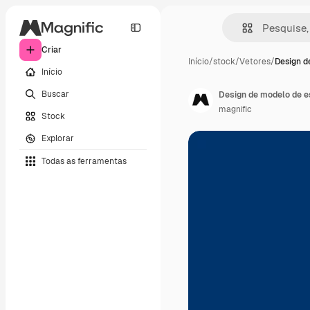
Criar
Início
/
stock
/
Vetores
/
Design d
Início
Buscar
Design de modelo de e
magnific
Stock
Explorar
Todas as ferramentas