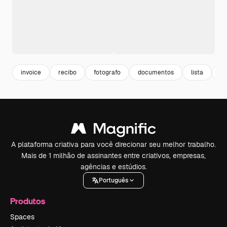
invoice
recibo
fotografo
documentos
lista
bo
A plataforma criativa para você direcionar seu melhor trabalho.
Mais de 1 milhão de assinantes entre criativos, empresas,
agências e estúdios.
Português
Produtos
Spaces