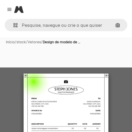
Magnific
Close menu
Pesqui
Início
/
stock
/
Vetores
/
Design de modelo de …