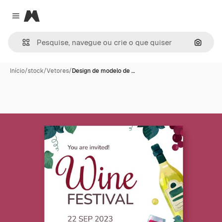
Magnific
Close menu
Pesqui
Início
/
stock
/
Vetores
/
Design de modelo de …