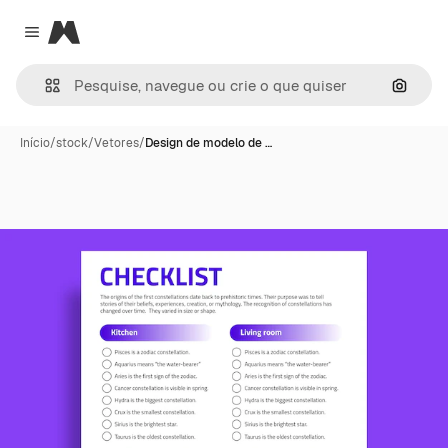
Magnific
Close menu
Pesqui
Início
/
stock
/
Vetores
/
Design de modelo de …