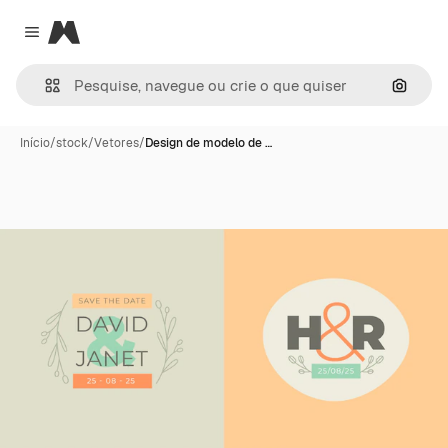
Magnific
Close menu
Pesqui
Início
/
stock
/
Vetores
/
Design de modelo de …