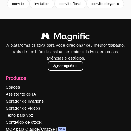
convite
invitation
convite floral
convite elegante
c
A plataforma criativa para você direcionar seu melhor trabalho.
Mais de 1 milhão de assinantes entre criativos, empresas,
agências e estúdios.
Português
Produtos
Spaces
Assistente de IA
Gerador de imagens
Gerador de vídeos
Texto para voz
Conteúdo de stock
MCP para Claude/ChatGPT
New