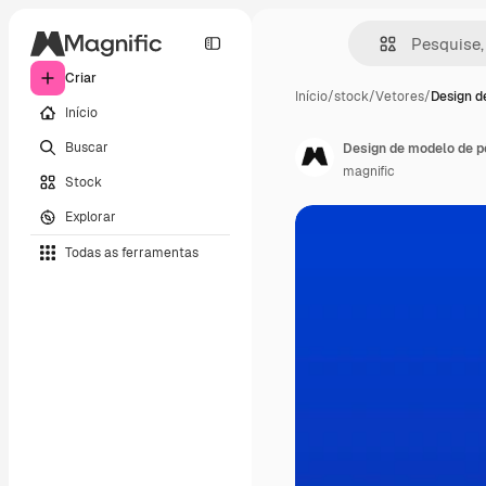
Criar
Início
/
stock
/
Vetores
/
Design d
Início
Buscar
Design de modelo de p
magnific
Stock
Explorar
Todas as ferramentas