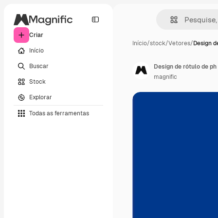
Criar
Início
/
stock
/
Vetores
/
Design de
Início
Buscar
Design de rótulo de ph
magnific
Stock
Explorar
Todas as ferramentas