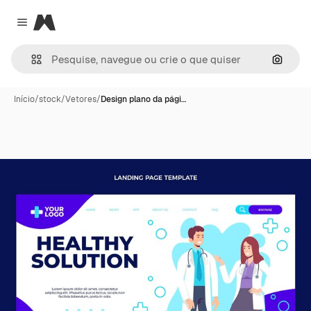
Magnific
Close menu
Pesqui
Início
/
stock
/
Vetores
/
Design plano da pági…