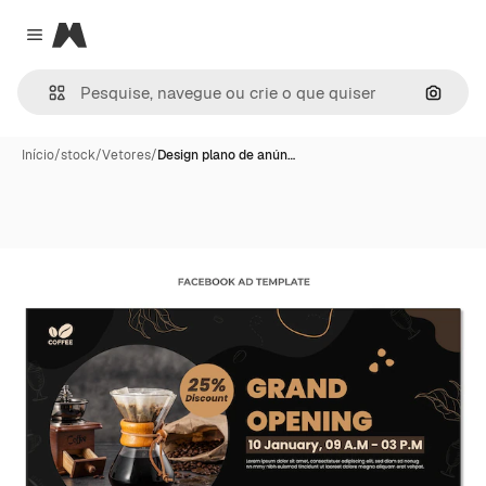
Magnific
Close menu
Pesqui
Início
/
stock
/
Vetores
/
Design plano de anún…