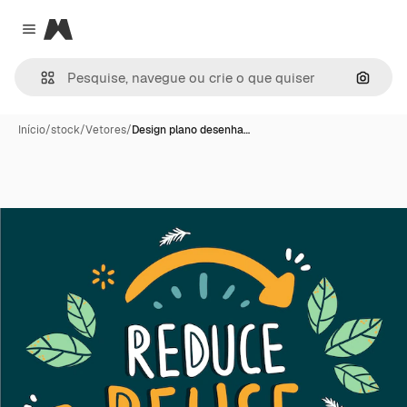
Magnific
Close menu
Pesqui
Início
/
stock
/
Vetores
/
Design plano desenha…