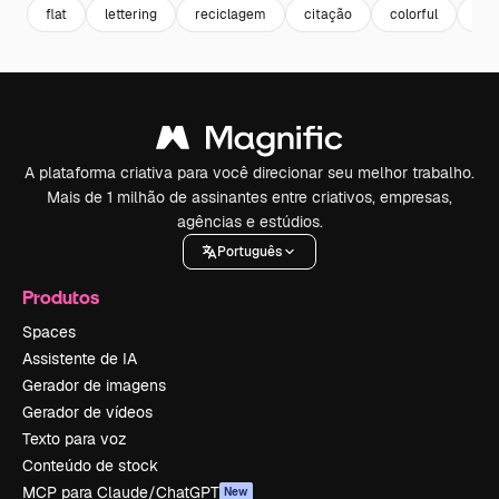
flat
lettering
reciclagem
citação
colorful
col
A plataforma criativa para você direcionar seu melhor trabalho.
Mais de 1 milhão de assinantes entre criativos, empresas,
agências e estúdios.
Português
Produtos
Spaces
Assistente de IA
Gerador de imagens
Gerador de vídeos
Texto para voz
Conteúdo de stock
MCP para Claude/ChatGPT
New