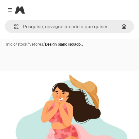
Magnific
Close menu
Pesqui
Início
/
stock
/
Vetores
/
Design plano isolado…