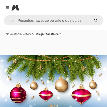
Magnific
Close menu
Pesqui
Início
/
stock
/
Vetores
/
Design realista de f…