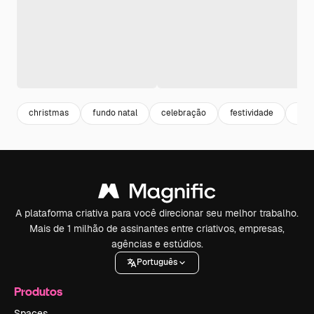
christmas
fundo natal
celebração
festividade
cult
A plataforma criativa para você direcionar seu melhor trabalho.
Mais de 1 milhão de assinantes entre criativos, empresas,
agências e estúdios.
Português
Produtos
Spaces