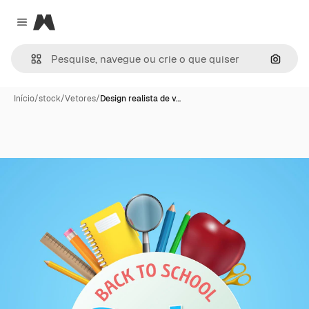
Magnific
Close menu
Pesqui
Início
/
stock
/
Vetores
/
Design realista de v…