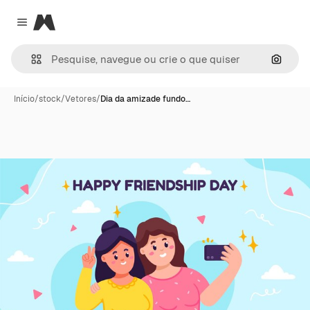
Magnific
Close menu
Pesqui
Início
/
stock
/
Vetores
/
Dia da amizade fundo…